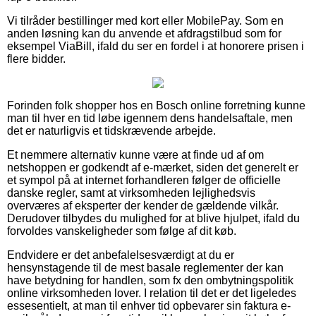
Vi tilråder bestillinger med kort eller MobilePay. Som en
anden løsning kan du anvende et afdragstilbud som for
eksempel ViaBill, ifald du ser en fordel i at honorere prisen i
flere bidder.
Forinden folk shopper hos en Bosch online forretning kunne
man til hver en tid løbe igennem dens handelsaftale, men
det er naturligvis et tidskrævende arbejde.
Et nemmere alternativ kunne være at finde ud af om
netshoppen er godkendt af e-mærket, siden det generelt er
et sympol på at internet forhandleren følger de officielle
danske regler, samt at virksomheden lejlighedsvis
overværes af eksperter der kender de gældende vilkår.
Derudover tilbydes du mulighed for at blive hjulpet, ifald du
forvoldes vanskeligheder som følge af dit køb.
Endvidere er det anbefalelsesværdigt at du er
hensynstagende til de mest basale reglementer der kan
have betydning for handlen, som fx den ombytningspolitik
online virksomheden lover. I relation til det er det ligeledes
essesentielt, at man til enhver tid opbevarer sin faktura e-