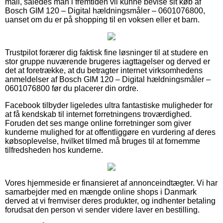
mail, således man i fremtiden vil kunne bevise sit køb af
Bosch GIM 120 – Digital hældningsmåler – 0601076800,
uanset om du er på shopping til en voksen eller et barn.
Trustpilot forærer dig faktisk fine løsninger til at studere en
stor gruppe nuværende brugeres iagttagelser og derved er
det at foretrække, at du betragter internet virksomhedens
anmeldelser af Bosch GIM 120 – Digital hældningsmåler –
0601076800 før du placerer din ordre.
Facebook tilbyder ligeledes ultra fantastiske muligheder for
at få kendskab til internet forretningens troværdighed.
Foruden det ses mange online forretninger som giver
kunderne mulighed for at offentliggøre en vurdering af deres
købsoplevelse, hvilket tilmed må bruges til at fornemme
tilfredsheden hos kunderne.
Vores hjemmeside er finansieret af annonceindtægter. Vi har
samarbejder med en mængde online shops i Danmark
derved at vi fremviser deres produkter, og indhenter betaling
forudsat den person vi sender videre laver en bestilling.