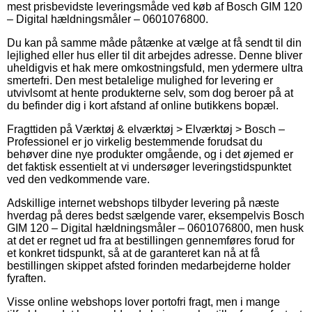
mest prisbevidste leveringsmåde ved køb af Bosch GIM 120
– Digital hældningsmåler – 0601076800.
Du kan på samme måde påtænke at vælge at få sendt til din
lejlighed eller hus eller til dit arbejdes adresse. Denne bliver
uheldigvis et hak mere omkostningsfuld, men ydermere ultra
smertefri. Den mest betalelige mulighed for levering er
utvivlsomt at hente produkterne selv, som dog beroer på at
du befinder dig i kort afstand af online butikkens bopæl.
Fragttiden på Værktøj & elværktøj > Elværktøj > Bosch –
Professionel er jo virkelig bestemmende forudsat du
behøver dine nye produkter omgående, og i det øjemed er
det faktisk essentielt at vi undersøger leveringstidspunktet
ved den vedkommende vare.
Adskillige internet webshops tilbyder levering på næste
hverdag på deres bedst sælgende varer, eksempelvis Bosch
GIM 120 – Digital hældningsmåler – 0601076800, men husk
at det er regnet ud fra at bestillingen gennemføres forud for
et konkret tidspunkt, så at de garanteret kan nå at få
bestillingen skippet afsted forinden medarbejderne holder
fyraften.
Visse online webshops lover portofri fragt, men i mange