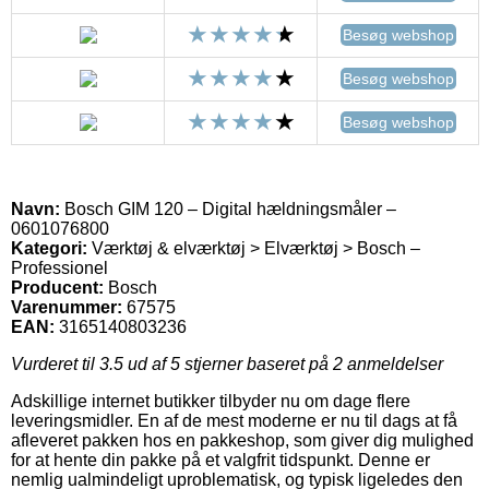
Besøg webshop
Besøg webshop
Besøg webshop
Navn:
Bosch GIM 120 – Digital hældningsmåler –
0601076800
Kategori:
Værktøj & elværktøj > Elværktøj > Bosch –
Professionel
Producent:
Bosch
Varenummer:
67575
EAN:
3165140803236
Vurderet til
3.5
ud af 5 stjerner baseret på
2
anmeldelser
Adskillige internet butikker tilbyder nu om dage flere
leveringsmidler. En af de mest moderne er nu til dags at få
afleveret pakken hos en pakkeshop, som giver dig mulighed
for at hente din pakke på et valgfrit tidspunkt. Denne er
nemlig ualmindeligt uproblematisk, og typisk ligeledes den