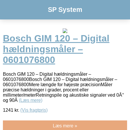
SP System
Bosch GIM 120 – Digital
hældningsmåler –
0601076800
Bosch GIM 120 – Digital hældningsmåler –
0601076800Bosch GIM 120 – Digital hældningsmåler –
0601076800Mere længde for højeste præcisionMåler
præcise hældninger i grader, procent eller
millimeter/meterRetningspile og akustiske signaler ved 0Â°
og 90Â
(Læs mere)
1241
kr.
(Vis fragtpris)
Læs mere »