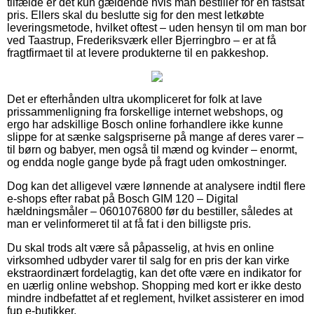
tilfælde er det kun gældende hvis man bestiller for en fastsat
pris. Ellers skal du beslutte sig for den mest letkøbte
leveringsmetode, hvilket oftest – uden hensyn til om man bor
ved Taastrup, Frederiksværk eller Bjerringbro – er at få
fragtfirmaet til at levere produkterne til en pakkeshop.
Det er efterhånden ultra ukompliceret for folk at lave
prissammenligning fra forskellige internet webshops, og
ergo har adskillige Bosch online forhandlere ikke kunne
slippe for at sænke salgspriserne på mange af deres varer –
til børn og babyer, men også til mænd og kvinder – enormt,
og endda nogle gange byde på fragt uden omkostninger.
Dog kan det alligevel være lønnende at analysere indtil flere
e-shops efter rabat på Bosch GIM 120 – Digital
hældningsmåler – 0601076800 før du bestiller, således at
man er velinformeret til at få fat i den billigste pris.
Du skal trods alt være så påpasselig, at hvis en online
virksomhed udbyder varer til salg for en pris der kan virke
ekstraordinært fordelagtig, kan det ofte være en indikator for
en uærlig online webshop. Shopping med kort er ikke desto
mindre indbefattet af et reglement, hvilket assisterer en imod
fup e-butikker.